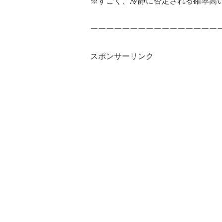
※すごく、冷静に否定される確率高
ーーーーーーーーーーーーーーーー
スポンサーリンク