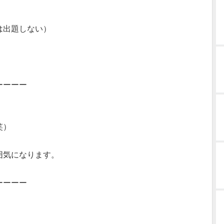
。
は出題しない）
ーーーー
笑）
囲気になります。
ーーーー