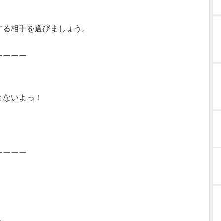
する相手を選びましょう。
ーーーー
とないよっ！
ーーーー