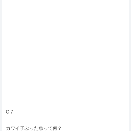
Q.7
カワイ子ぶった魚って何？