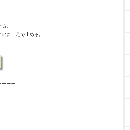
める。
いのに、足で止める。
ーーーー